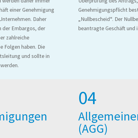
n werden daher immer
Überprüfung des Antrags, 
chäft einer Genehmigung
Genehmigungspflicht best
r Unternehmen. Daher
„Nullbescheid“. Der Nullbe
en der Embargos, der
beantragte Geschäft und i
r zahlreiche
e Folgen haben. Die
sleitung und sollte in
 werden.
04
migungen
Allgemein
(AGG)