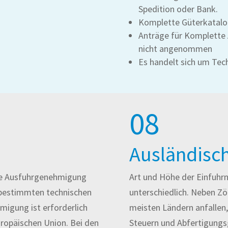
Spedition oder Bank.
Komplette Güterkatalo
Anträge für Komplette A
nicht angenommen
Es handelt sich um Tec
08
Ausländisc
ine Ausfuhrgenehmigung
Art und Höhe der Einfuhr
n bestimmten technischen
unterschiedlich. Neben Zö
igung ist erforderlich
meisten Ländern anfallen,
uropäischen Union. Bei den
Steuern und Abfertigung