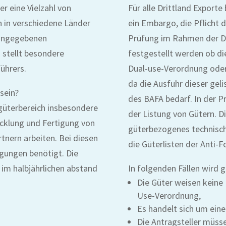
r eine Vielzahl von
Für alle Drittland Export
 in verschiedene Länder
ein Embargo, die Pflicht 
 angegebenen
Prüfung im Rahmen der Du
stellt besondere
festgestellt werden ob die
ührers.
Dual-use-Verordnung oder
da die Ausfuhr dieser gel
sein?
des BAFA bedarf. In der 
üterbereich insbesondere
der Listung von Gütern. Di
cklung und Fertigung von
güterbezogenes technisch
rtnern arbeiten. Bei diesen
die Güterlisten der Anti-
gungen benötigt. Die
m halbjährlichen abstand
In folgenden Fällen wird g
Die Güter weisen keine
Use-Verordnung,
Es handelt sich um eine
Die Antragsteller müsse